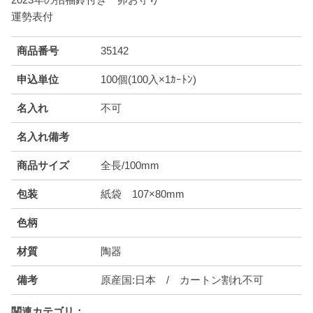
運勢表付
商品番号
35142
申込単位
100個(100入×1ｶｰﾄﾝ)
名入れ
不可
名入れ備考
商品サイズ
全長/100mm
包装
紙袋 107×80mm
色柄
材質
陶器
備考
原産国:日本 / カートン割れ不可
関連カテゴリ：