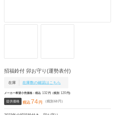
招福鈴付 卯お守り(運勢表付)
在庫
在庫数の確認はこちら
132
120
メーカー希望小売価格：税込
円（税別
円)
74
提供価格
（税別
68
円）
税込
円
2023年の招福鈴付き 卯お守り