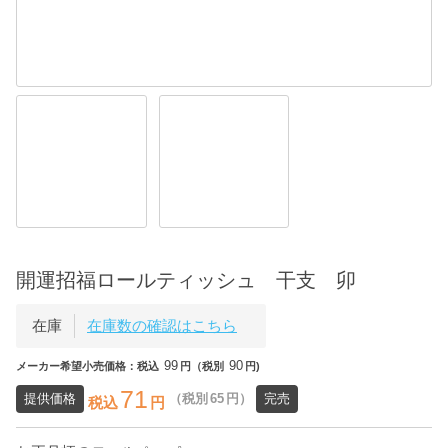
開運招福ロールティッシュ 干支 卯
在庫
在庫数の確認はこちら
99
90
メーカー希望小売価格：税込
円（税別
円)
71
提供価格
（税別
65
円）
完売
税込
円