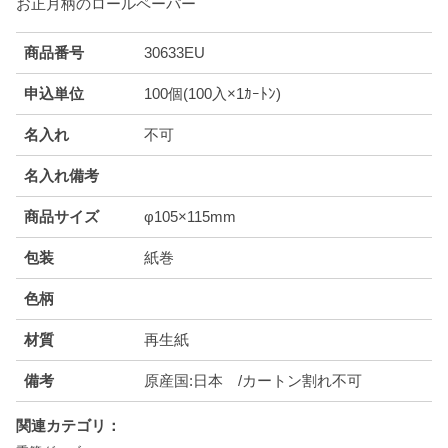
お正月柄のロールペーパー
商品番号
30633EU
申込単位
100個(100入×1ｶｰﾄﾝ)
名入れ
不可
名入れ備考
商品サイズ
φ105×115mm
包装
紙巻
色柄
材質
再生紙
備考
原産国:日本 /カートン割れ不可
関連カテゴリ：