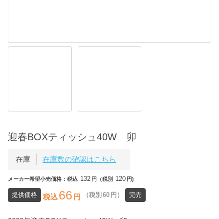
迎春BOXティッシュ40W 卯
在庫
在庫数の確認はこちら
132
120
メーカー希望小売価格：税込
円（税別
円)
66
提供価格
（税別
60
円）
完売
税込
円