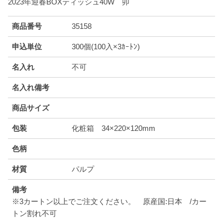
2023年迎春BOXティッシュ40W 卯
商品番号
35158
申込単位
300個(100入×3ｶｰﾄﾝ)
名入れ
不可
名入れ備考
商品サイズ
包装
化粧箱 34×220×120mm
色柄
材質
パルプ
備考
※3カートン以上でご注文ください。 原産国:日本 /カー
トン割れ不可