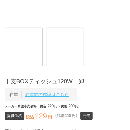
干支BOXティッシュ120W 卯
在庫
在庫数の確認はこちら
220
200
メーカー希望小売価格：税込
円（税別
円)
129
提供価格
（税別
118
円）
完売
税込
円