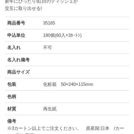
新年にぴったり!紅白のティッシュが
交互に取り出せる!
商品番号
35165
申込単位
180個(60入×3ｶｰﾄﾝ)
名入れ
不可
名入れ備考
商品サイズ
包装
化粧箱 50×240×115mm
色柄
材質
再生紙
備考
※3カートン以上でご注文ください。 原産国:日本 /カー