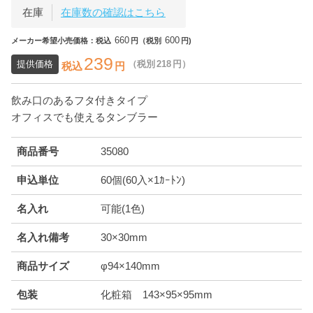
在庫
在庫数の確認はこちら
660
600
メーカー希望小売価格：税込
円（税別
円)
239
提供価格
（税別
218
円）
税込
円
飲み口のあるフタ付きタイプ
オフィスでも使えるタンブラー
商品番号
35080
申込単位
60個(60入×1ｶｰﾄﾝ)
名入れ
可能(1色)
名入れ備考
30×30mm
商品サイズ
φ94×140mm
包装
化粧箱 143×95×95mm