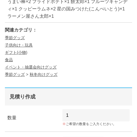
うまい棒×2 フライドポテト×1 餅太郎×1 フルーツキャンデ
ィ×1 クッピーラムネ×2 星の国みつけた(こんぺいとう)×1
ラーメン屋さん太郎×1
関連カテゴリ：
季節グッズ
子供向け・玩具
ギフト(小物)
食品
イベント・抽選会向けグッズ
季節グッズ
>
秋冬向けグッズ
見積り作成
数量
ご希望の数量をご入力ください。