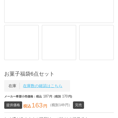
お菓子福袋6点セット
在庫
在庫数の確認はこちら
187
170
メーカー希望小売価格：税込
円（税別
円)
163
提供価格
（税別
149
円）
完売
税込
円