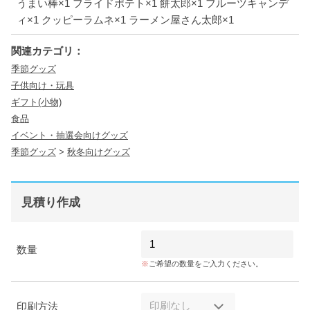
うまい棒×1 フライドポテト×1 餅太郎×1 フルーツキャンデ
ィ×1 クッピーラムネ×1 ラーメン屋さん太郎×1
関連カテゴリ：
季節グッズ
子供向け・玩具
ギフト(小物)
食品
イベント・抽選会向けグッズ
季節グッズ
>
秋冬向けグッズ
見積り作成
数量
ご希望の数量をご入力ください。
印刷方法