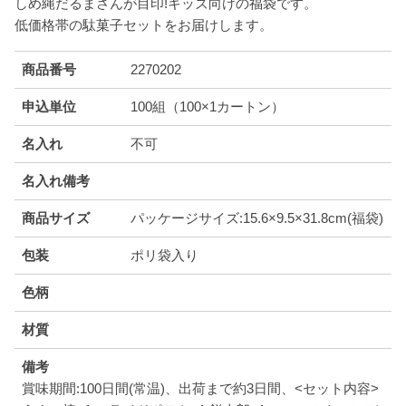
しめ縄だるまさんが目印!キッズ向けの福袋です。
低価格帯の駄菓子セットをお届けします。
商品番号
2270202
申込単位
100組（100×1カートン）
名入れ
不可
名入れ備考
商品サイズ
パッケージサイズ:15.6×9.5×31.8cm(福袋)
包装
ポリ袋入り
色柄
材質
備考
賞味期間:100日間(常温)、出荷まで約3日間、<セット内容>