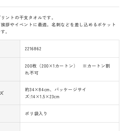
プリントの干支タオルです。
ご挨拶やイベントに最適。名刺などを差し込めるポケット
です。
2216862
200枚（200×1カートン） ※カートン割
れ不可
約34×84cm、パッケージサイ
ズ
ズ:14×1.5×23cm
ポリ袋入り