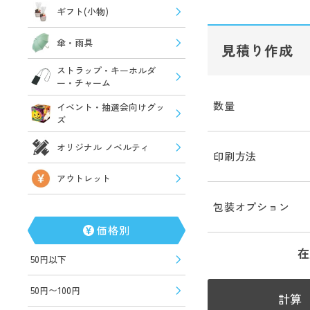
ギフト(小物)
傘・雨具
見積り作成
ストラップ・キーホルダ
ー・チャーム
数量
イベント・抽選会向けグッ
ズ
オリジナル ノベルティ
印刷方法
アウトレット
包装オプション
価格別
在
50円以下
50円〜100円
計算