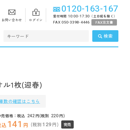
0120-163-167
10:00-17:30
受付時間
（土日祝を除く）
お問い合わせ
ログイン
FAX 050-3398-4446
FAX
注文書
検索
ル1枚(迎春)
庫数の確認はこちら
242
220
小売価格：税込
円(税別
円)
141
129
(税別
円)
税込
円
完売