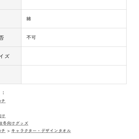
綿
否
不可
イズ
リ：
カチ
向け
秋冬向けグッズ
カチ
>
キャラクター・デザインタオル