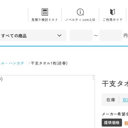
見積り検討リスト
ノベルティ.comとは
ご利用ガイド
〜
円
オル・ハンカチ
干支タオル1枚(迎春)
干支タオ
在庫
在
メーカー希望
提供価格