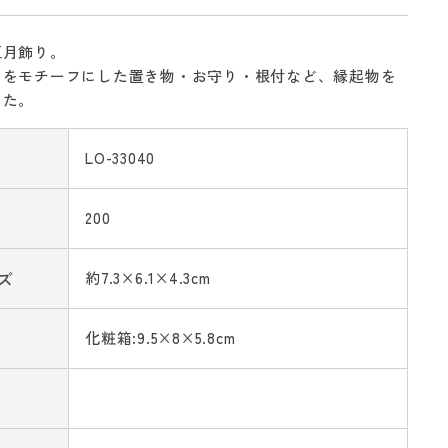
正月飾り。
」をモチーフにした置き物・お守り・根付など、縁起物を
した。
LO-33040
200
ズ
約7.3×6.1×4.3cm
化粧箱:9.5×8×5.8cm