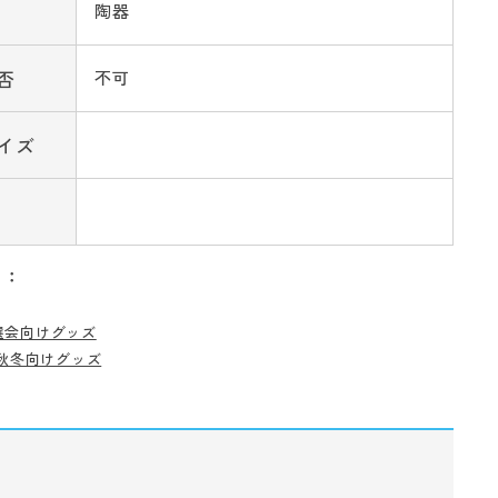
陶器
否
不可
イズ
リ：
選会向けグッズ
秋冬向けグッズ