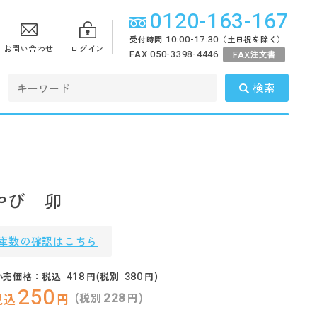
0120-163-167
10:00-17:30
受付時間
（土日祝を除く）
お問い合わせ
ログイン
FAX 050-3398-4446
FAX
注文書
検索
やび 卯
庫数の確認はこちら
418
380
小売価格：税込
円(税別
円)
250
228
(税別
円)
税込
円