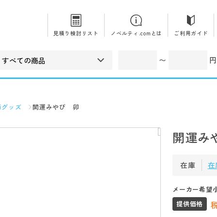
見積り検討リスト
ノベルティ.comとは
ご利用ガイド
〜
円
節グッズ
開運みやび 卯
開運み
在庫
在
メーカー希望
提供価格