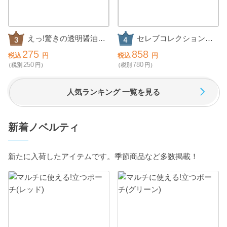
えっ!驚きの透明醤油ら
セレブコレクション
ーめん2食組
チョコケーキ
275
858
税込
円
税込
円
250
780
（税別
円）
（税別
円）
人気ランキング 一覧を見る
新着ノベルティ
新たに入荷したアイテムです。季節商品など多数掲載！