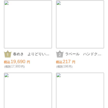
春めき よりどりいち
ラベール ハンドクリ
ごの抽選会30人用
ームギフト
19,690
217
税込
円
税込
円
17,900
198
（税別
円）
（税別
円）