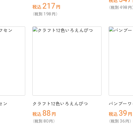
税込
217
税込
円
498
（税別
円
198
（税別
円）
セン
クラフト12色いろえんぴつ
バンブーワ
88
39
税込
円
税込
円
80
36
（税別
円）
（税別
円