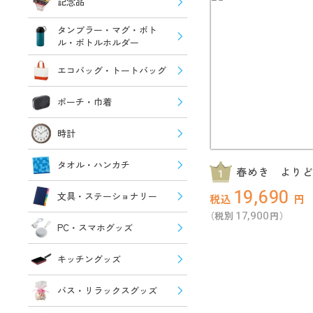
記念品
タンブラー・マグ・ボト
ル・ボトルホルダー
エコバッグ・トートバッグ
ポーチ・巾着
時計
タオル・ハンカチ
春めき より
抽選会30人用
19,690
文具・ステーショナリー
税込
円
17,900
（税別
円）
PC・スマホグッズ
キッチングッズ
バス・リラックスグッズ