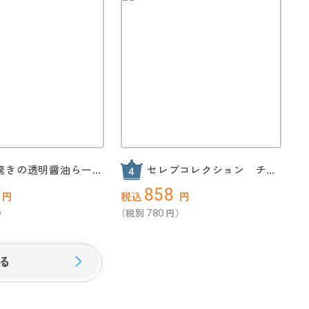
!驚きの透明醤油らーめ
セレブコレクション チョ
組
コケーキ
858
円
税込
円
780
）
（税別
円）
る