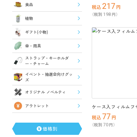
217
食品
税込
円
198
（税別
円）
植物
ギフト(小物)
傘・雨具
ストラップ・キーホルダ
ー・チャーム
イベント・抽選会向けグッ
ズ
オリジナル ノベルティ
アウトレット
ケース入フィルムフ
77
税込
円
70
（税別
円）
価格別