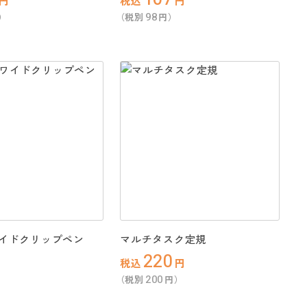
円
税込
円
98
）
（税別
円）
イドクリップペン
マルチタスク定規
220
税込
円
200
）
（税別
円）