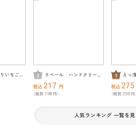
どりいちごの
ラベール ハンドクリーム
えっ
ギフト
ん2食
217
275
税込
円
税込
198
250
（税別
円）
（税別
円
人気ランキング 一覧を見