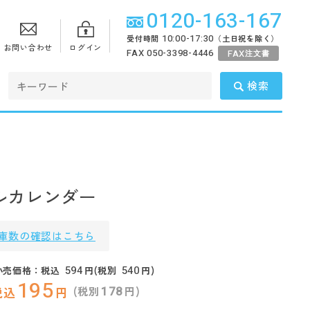
0120-163-167
10:00-17:30
受付時間
（土日祝を除く）
お問い合わせ
ログイン
FAX 050-3398-4446
FAX
注文書
検索
ルカレンダー
庫数の確認はこちら
594
540
小売価格：税込
円(税別
円)
195
178
(税別
円)
税込
円