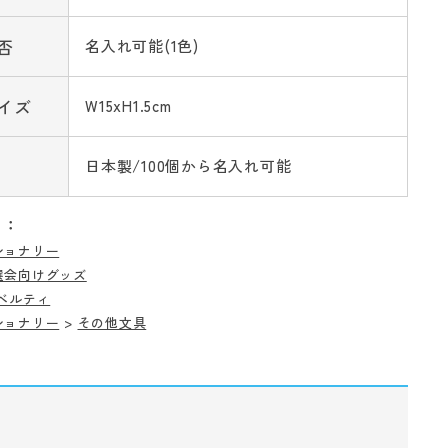
否
名入れ可能(1色)
イズ
W15xH1.5cm
日本製/100個から名入れ可能
リ：
ショナリー
選会向けグッズ
ベルティ
ショナリー
>
その他文具