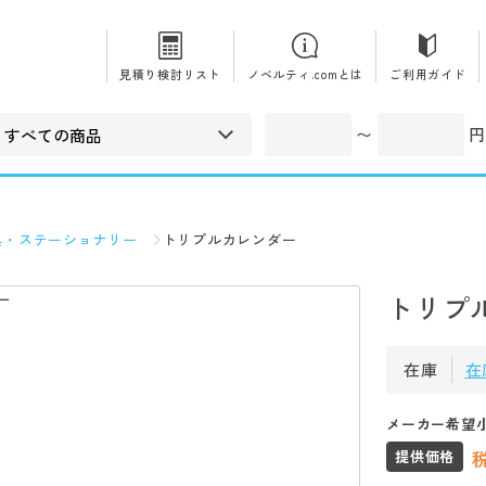
見積り検討リスト
ノベルティ.comとは
ご利用ガイド
〜
円
具・ステーショナリー
トリプルカレンダー
トリプ
在庫
在
メーカー希望
提供価格