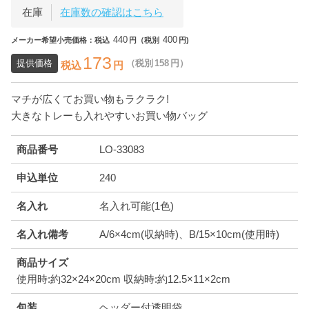
在庫
在庫数の確認はこちら
440
400
メーカー希望小売価格：税込
円（税別
円)
173
提供価格
（税別
158
円）
税込
円
マチが広くてお買い物もラクラク!
大きなトレーも入れやすいお買い物バッグ
商品番号
LO-33083
申込単位
240
名入れ
名入れ可能(1色)
名入れ備考
A/6×4cm(収納時)、B/15×10cm(使用時)
商品サイズ
使用時:約32×24×20cm 収納時:約12.5×11×2cm
包装
ヘッダー付透明袋