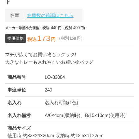
ド
在庫
在庫数の確認はこちら
440
400
メーカー希望小売価格：税込
円（税別
円)
173
提供価格
（税別
158
円）
税込
円
マチが広くてお買い物もラクラク!
大きなトレーも入れやすいお買い物バッグ
商品番号
LO-33084
申込単位
240
名入れ
名入れ可能(1色)
名入れ備考
A/6×4cm(収納時)、B/15×10cm(使用時)
商品サイズ
使用時:約32×24×20cm 収納時:約12.5×11×2cm