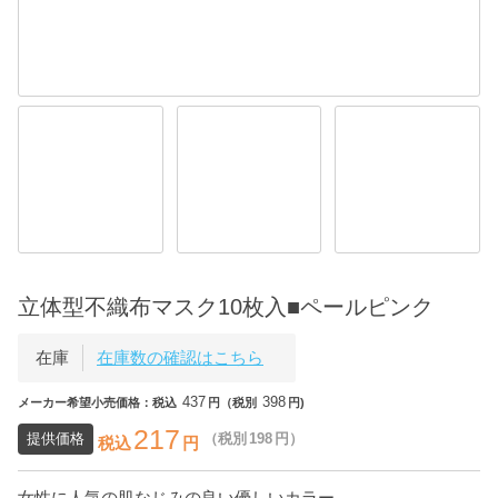
立体型不織布マスク10枚入■ペールピンク
在庫
在庫数の確認はこちら
437
398
メーカー希望小売価格：税込
円（税別
円)
217
提供価格
（税別
198
円）
税込
円
女性に人気の肌なじみの良い優しいカラー。