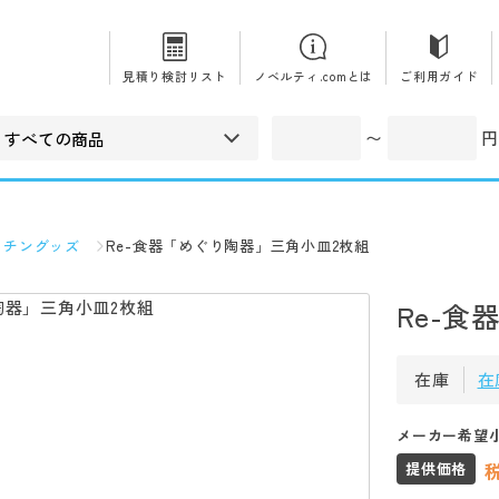
見積り検討リスト
ノベルティ.comとは
ご利用ガイド
〜
円
ッチングッズ
Re-食器「めぐり陶器」三角小皿2枚組
Re-
在庫
在
メーカー希望
提供価格