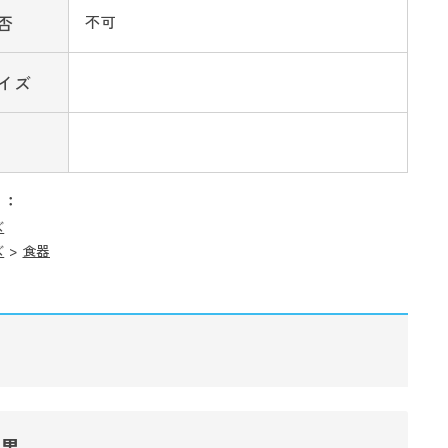
否
不可
イズ
リ：
ズ
ズ
>
食器
結果