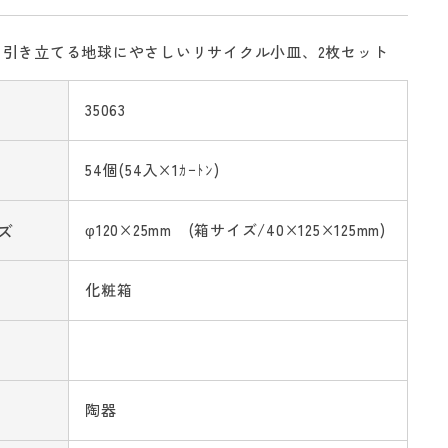
を引き立てる地球にやさしいリサイクル小皿、2枚セット
35063
54個(54入×1ｶｰﾄﾝ)
ズ
φ120×25mm (箱サイズ/40×125×125mm)
化粧箱
陶器