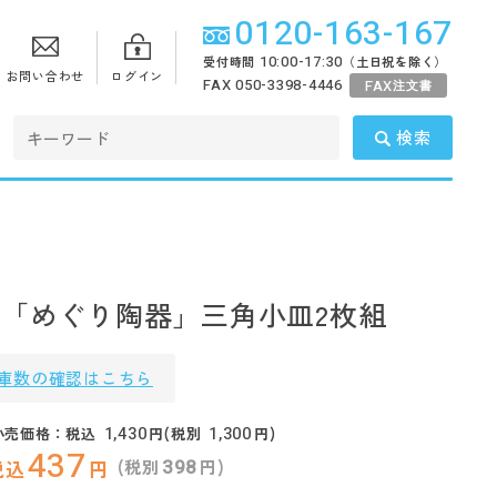
0120-163-167
10:00-17:30
受付時間
（土日祝を除く）
お問い合わせ
ログイン
FAX 050-3398-4446
FAX
注文書
検索
食器「めぐり陶器」三角小皿2枚組
庫数の確認はこちら
1,430
1,300
小売価格：税込
円(税別
円)
437
398
(税別
円)
税込
円