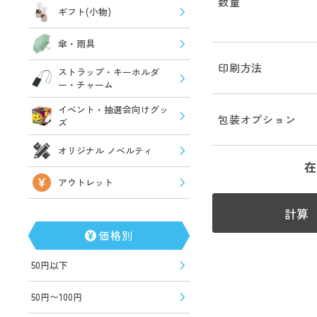
数量
ギフト(小物)
傘・雨具
印刷方法
ストラップ・キーホルダ
ー・チャーム
イベント・抽選会向けグッ
包装オプション
ズ
オリジナル ノベルティ
在
アウトレット
計算
価格別
50円以下
50円〜100円