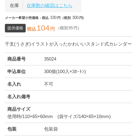
在庫
在庫数の確認はこちら
330
300
メーカー希望小売価格：税込
円（税別
円)
104
提供価格
（税別
95
円）
税込
円
干支(うさぎ)イラストが入ったかわいいスタンド式カレンダー
商品番号
35024
申込単位
300個(100入×3ｶｰﾄﾝ)
名入れ
不可
名入れ備考
商品サイズ
使用時/110×65×60mm (袋サイズ/140×65×10mm)
包装
包装袋