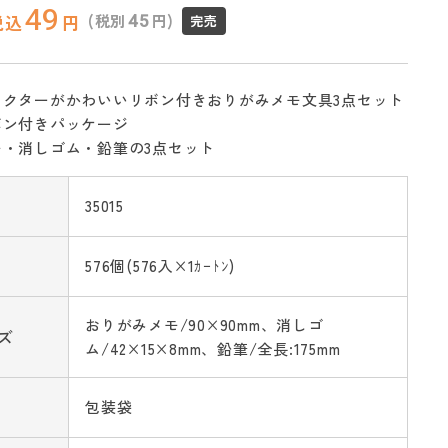
49
45
(税別
円)
税込
円
完売
ラクターがかわいいリボン付きおりがみメモ文具3点セット
ボン付きパッケージ
モ・消しゴム・鉛筆の3点セット
35015
576個(576入×1ｶｰﾄﾝ)
おりがみメモ/90×90mm、消しゴ
ズ
ム/42×15×8mm、鉛筆/全長:175mm
包装袋