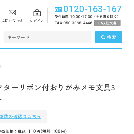
0120-163-167
10:00-17:30
受付時間
（土日祝を除く）
お問い合わせ
ログイン
FAX 050-3398-4446
FAX
注文書
検索
ト
クターリボン付おりがみメモ文具3
ト
庫数の確認はこちら
110
100
小売価格：税込
円(税別
円)