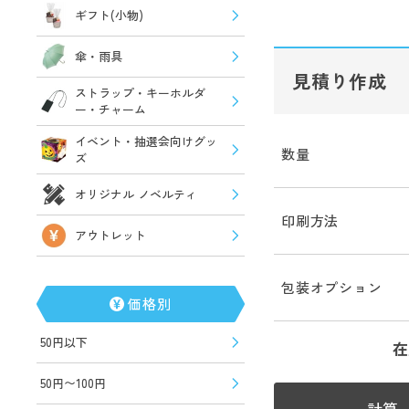
ギフト(小物)
傘・雨具
見積り作成
ストラップ・キーホルダ
ー・チャーム
イベント・抽選会向けグッ
数量
ズ
オリジナル ノベルティ
印刷方法
アウトレット
包装オプション
価格別
50円以下
在
50円〜100円
計算