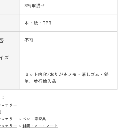
8柄取混ぜ
木・紙・TPR
否
不可
イズ
セット内容/おりがみメモ・消しゴム・鉛
筆、並行輸入品
リ：
ショナリー
具
ショナリー
>
ペン・筆記具
ショナリー
>
付箋・メモ・ノート