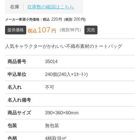
在庫
在庫数の確認はこちら
220
200
メーカー希望小売価格：税込
円（税別
円)
107
提供価格
（税別
98
円）
完売
税込
円
人気キャラクターがかわいい不織布素材のトートバッグ
商品番号
35014
申込単位
240個(240入×1ｶｰﾄﾝ)
名入れ
不可
名入れ備考
商品サイズ
390×360×60mm
包装
無包装
色柄
4柄取混ぜ