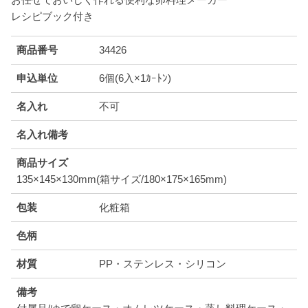
レシピブック付き
商品番号
34426
申込単位
6個(6入×1ｶｰﾄﾝ)
名入れ
不可
名入れ備考
商品サイズ
135×145×130mm(箱サイズ/180×175×165mm)
包装
化粧箱
色柄
材質
PP・ステンレス・シリコン
備考