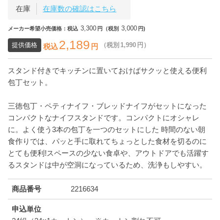
在庫
在庫数の確認はこちら
3,300
3,000
メーカー希望小売価格：税込
円（税別
円)
2,189
提供価格
（税別
1,990
円）
税込
円
スタンド付きでキッチンに置いておけばサクッと使える便利
包丁セット。
三徳包丁・ペティナイフ・ブレッドナイフがセットになった
コンパクトなナイフスタンドです。コンパクトにオシャレ
に。よく使う3本の包丁を一つのセットにした 時間のない朝
食作りでは、パッと手に取れてちょっとした食材を切るのに
とても便利!スペースの少ない食卓や、アウトドアでも活躍す
るスタンドは中が空洞になっているため、洗浄もしやすい。
商品番号
2216634
申込単位