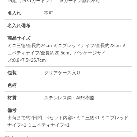
24組（24×1カートン） ※カートン割れ不可
名入れ
不可
名入れ備考
商品サイズ
ミニ三徳/全長約24cm ミニブレッドナイフ/全長約22cm ミ
ニペティナイフ/全長約20.5cm、パッケージサイ
ズ:8.8×7.5×25.7cm
包装
クリアケース入り
色柄
材質
ステンレス鋼・ABS樹脂
備考
出荷まで約2日間、<セット内容> ミニ三徳×1 ミニブレッド
ナイフ×1 ミニペティナイフ×1