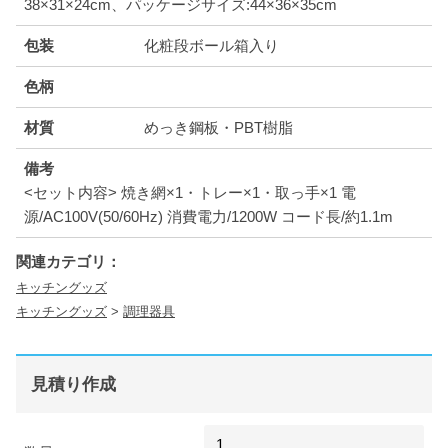
38×31×24cm、パッケージサイズ:44×36×35cm
包装
化粧段ボール箱入り
色柄
材質
めっき鋼板・PBT樹脂
備考
<セット内容> 焼き網×1・トレー×1・取っ手×1 電
源/AC100V(50/60Hz) 消費電力/1200W コード長/約1.1m
関連カテゴリ：
キッチングッズ
キッチングッズ
>
調理器具
見積り作成