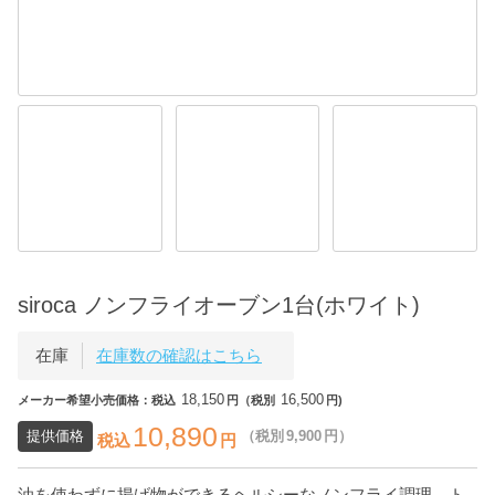
siroca ノンフライオーブン1台(ホワイト)
在庫
在庫数の確認はこちら
18,150
16,500
メーカー希望小売価格：税込
円（税別
円)
10,890
提供価格
（税別
9,900
円）
税込
円
油を使わずに揚げ物ができるヘルシーなノンフライ調理。ト