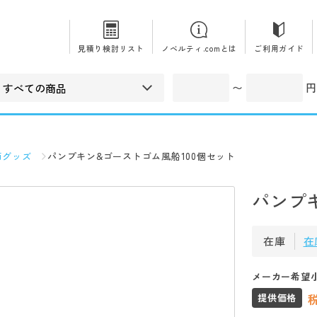
見積り検討リスト
ノベルティ.comとは
ご利用ガイド
〜
円
節グッズ
パンプキン&ゴーストゴム風船100個セット
パンプ
在庫
在
メーカー希望
提供価格