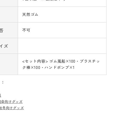
天然ゴム
否
不可
イズ
<セット内容> ゴム風船×100・プラスチッ
ク棒×100・ハンドポンプ×1
リ：
具
選会向けグッズ
秋冬向けグッズ