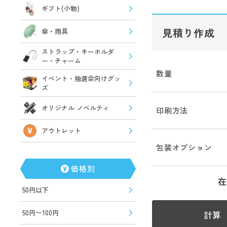
ギフト(小物)
見積り作成
傘・雨具
ストラップ・キーホルダ
ー・チャーム
数量
イベント・抽選会向けグッ
ズ
オリジナル ノベルティ
印刷方法
アウトレット
包装オプション
価格別
在
50円以下
50円〜100円
計算