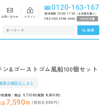
0120-163-167
10:00-17:30
受付時間
（土日祝を除く）
お問い合わせ
ログイン
FAX 050-3398-4446
FAX
注文書
検索
キン&ゴーストゴム風船100個セット
庫数の確認はこちら
9,735
8,850
小売価格：税込
円(税別
円)
7,590
6,900
(税別
円)
税込
円