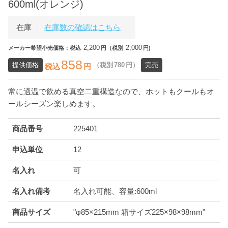
600ml(オレンジ)
在庫
在庫数の確認はこちら
2,200
2,000
メーカー希望小売価格：税込
円（税別
円)
858
提供価格
（税別
780
円）
完売
税込
円
常に適温で飲める真空二重構造なので、ホットもクールもオ
ールシーズン楽しめます。
商品番号
225401
申込単位
12
名入れ
可
名入れ備考
名入れ可能、容量:600ml
商品サイズ
"φ85×215mm 箱サイズ225×98×98mm"