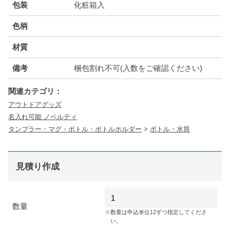
包装
化粧箱入
色柄
材質
備考
梱包割れ不可(入数をご確認ください)
関連カテゴリ：
アウトドアグッズ
名入れ可能 ノベルティ
タンブラー・マグ・ボトル・ボトルホルダー
>
ボトル・水筒
見積り作成
数量
数量は申込単位12ずつ指定してくださ
い。