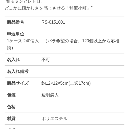
"和モダンとレトロ。
どこかに懐かしさを感じさせる「静流小町」"
商品番号
RS-0151801
申込単位
1ケース 240個入 （バラ希望の場合、120個以上から応相
談）
名入れ
不可
名入れ備考
商品サイズ
約12×12×5cm(上辺17cm)
包装
透明袋入
色柄
材質
ポリエステル