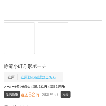
静流小町舟形ポーチ
在庫
在庫数の確認はこちら
121
110
メーカー希望小売価格：税込
円（税別
円)
52
提供価格
（税別
48
円）
完売
税込
円