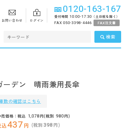
0120-163-167
10:00-17:30
受付時間
（土日祝を除く）
お問い合わせ
ログイン
FAX 050-3398-4446
FAX
注文書
検索
ガーデン 晴雨兼用長傘
庫数の確認はこちら
1,078
980
小売価格：税込
円(税別
円)
437
398
(税別
円)
税込
円