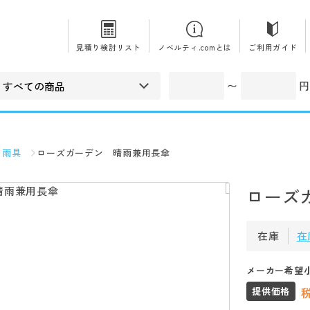
見積り検討リスト
ノベルティ.comとは
ご利用ガイド
〜
円
・雨具
ローズガーデン 晴雨兼用長傘
ローズ
在庫
在
メーカー希望
提供価格