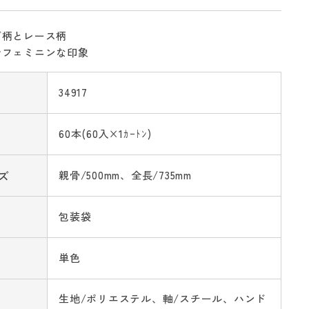
ズ柄とレース柄
でフェミニンな印象
34917
60本(60入×1ｶｰﾄﾝ)
ズ
親骨/500mm、全長/735mm
包装袋
単色
生地/ポリエステル、軸/スチール、ハンド