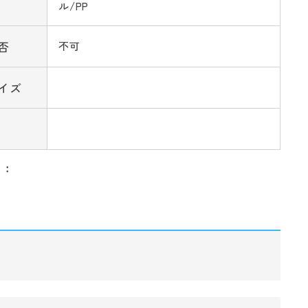
ル/PP
否
不可
イズ
リ：