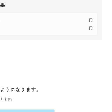
結果
代
円
円
ようになります。
いします。