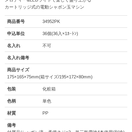
カートリッジ式の電動シャボン玉マシン
商品番号
34952PK
申込単位
36個(36入×1ｶｰﾄﾝ)
名入れ
不可
名入れ備考
商品サイズ
175×165×75mm(箱サイズ/195×172×80mm)
包装
化粧箱
色柄
単色
材質
PP
備考