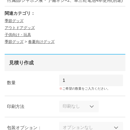
付属品/シャボン液・予備ネジ×2、単三乾電池4本使用(別途)
関連カテゴリ：
季節グッズ
アウトドアグッズ
子供向け・玩具
季節グッズ
>
春夏向けグッズ
見積り作成
数量
ご希望の数量をご入力ください。
印刷方法
包装オプション：