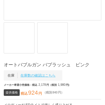
オートバブルガン バブラッシュ ピンク
在庫
在庫数の確認はこちら
2,178
1,980
メーカー希望小売価格：税込
円（税別
円)
924
提供価格
（税別
840
円）
税込
円
メロディー&LEDライトで楽しく盛り上がる