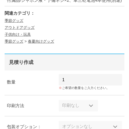
付属品/シャボン液・予備ネジ×2、単三乾電池4本使用(別途)
関連カテゴリ：
季節グッズ
アウトドアグッズ
子供向け・玩具
季節グッズ
>
春夏向けグッズ
見積り作成
数量
ご希望の数量をご入力ください。
印刷方法
包装オプション：