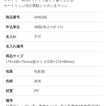
カートリッジ式の電動シャボン玉マシン
商品番号
34952BL
申込単位
36個(36入×1ｶｰﾄﾝ)
名入れ
不可
名入れ備考
商品サイズ
175×165×75mm(箱サイズ/195×172×80mm)
包装
化粧箱
色柄
単色
材質
PP
備考