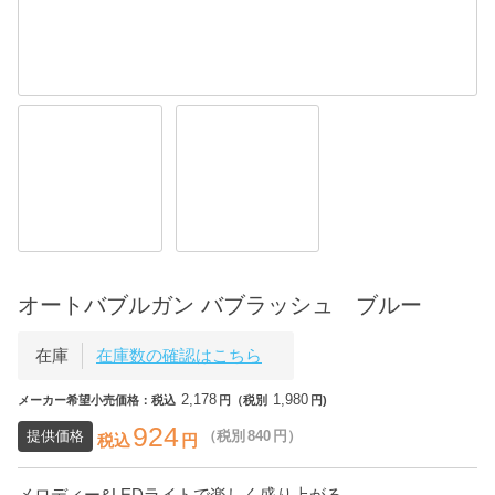
オートバブルガン バブラッシュ ブルー
在庫
在庫数の確認はこちら
2,178
1,980
メーカー希望小売価格：税込
円（税別
円)
924
提供価格
（税別
840
円）
税込
円
メロディー&LEDライトで楽しく盛り上がる