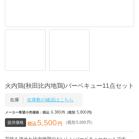
火内鶏(秋田比内地鶏)バーベキュー11点セット
在庫
在庫数の確認はこちら
6,380
5,800
メーカー希望小売価格：税込
円（税別
円)
5,500
提供価格
（税別
5,000
円）
税込
円
旨味を強めた比内地鶏のおいしいバーベキューセットです。