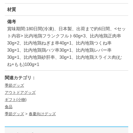
材質
備考
賞味期間:180日間(冷凍)、日本製、出荷まで約6日間、<セッ
ト内容> 比内地鶏フランクフルト60g×3、比内地鶏正肉串
30g×2、比内地鶏ねぎま串40g×1、比内地鶏つくね串
30g×1、比内地鶏鶏ハツ串30g×1、比内地鶏レバー串
30g×1、比内地鶏砂肝串、30g×1、比内地鶏スライス肉(む
ね+もも)100g×1
関連カテゴリ：
季節グッズ
アウトドアグッズ
ギフト(小物)
食品
季節グッズ
>
春夏向けグッズ