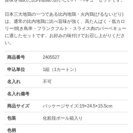
日本三大地鶏の一つである比内地鶏・火内鶏(ぴるないどり)
は、通常の比内地鶏に比べ旨味が強く、高たんぱく・低カロ
リー!焼き鳥串・フランクフルト・スライス肉のバーベキュー
に適したセットです。お好みの味付けでお召し上がりくださ
い。
商品番号
2405527
申込単位
1組（1カートン）
名入れ
不可
名入れ備考
商品サイズ
パッケージサイズ:19×24.5×15.5cm
包装
化粧段ボール箱入り
色柄