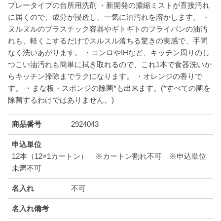
プレータイプの台所用洗剤 ・新開発の濃縮ミストが直接汚れ
に届くので、成分が浸透し、一気に油汚れを溶かします。 ・
ヌルヌルのプラスチック容器やギトギトのフライパンの油汚
れも、軽くこするだけでスルスル落ちる驚きの実感で、手間
なく洗いあがります。 ・コンロやIHなど、キッチン周りのし
つこい油汚れも簡単に拭き取れるので、これ1本で食器洗いか
らキッチン掃除までラクになります。 ・オレンジの香りで
す。 ・まな板・スポンジの除菌*も出来ます。(*すべての菌を
除菌するわけではありません。)
商品番号
2924043
申込単位
12本（12×1カートン） ※カートン割れ不可 ※申込単位
未満不可
名入れ
不可
名入れ備考