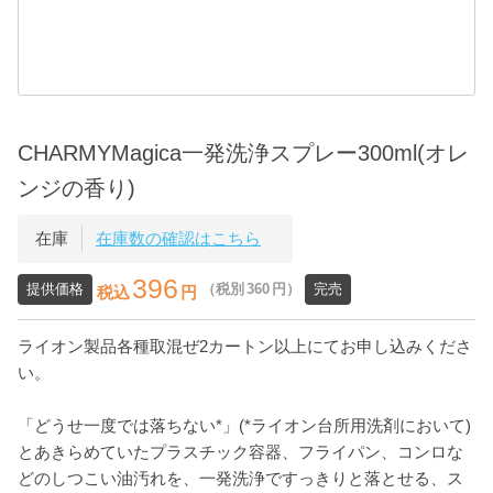
CHARMYMagica一発洗浄スプレー300ml(オレ
ンジの香り)
在庫
在庫数の確認はこちら
396
提供価格
（税別
360
円）
完売
税込
円
ライオン製品各種取混ぜ2カートン以上にてお申し込みくださ
い。
「どうせ一度では落ちない*」(*ライオン台所用洗剤において)
とあきらめていたプラスチック容器、フライパン、コンロな
どのしつこい油汚れを、一発洗浄ですっきりと落とせる、ス