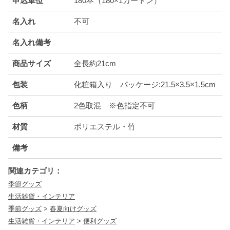
申込単位
180本（180×1カートン）
名入れ
不可
名入れ備考
商品サイズ
全長約21cm
包装
化粧箱入り パッケージ:21.5×3.5×1.5cm
色柄
2色取混 ※色指定不可
材質
ポリエステル・竹
備考
関連カテゴリ：
季節グッズ
生活雑貨・インテリア
季節グッズ
>
春夏向けグッズ
生活雑貨・インテリア
>
便利グッズ