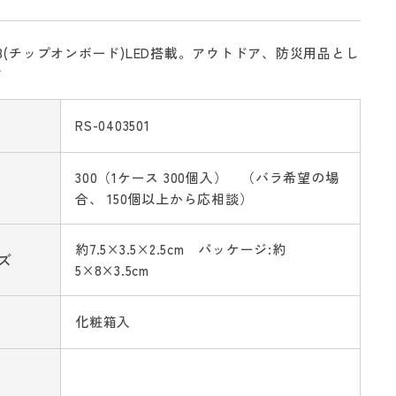
B(チップオンボード)LED搭載。アウトドア、防災用品とし
す
RS-0403501
300（1ケース 300個入） （バラ希望の場
合、 150個以上から応相談）
約7.5×3.5×2.5cm パッケージ:約
ズ
5×8×3.5cm
化粧箱入