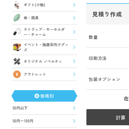
ギフト(小物)
見積り作成
傘・雨具
ストラップ・キーホルダ
ー・チャーム
数量
イベント・抽選会向けグッ
ズ
印刷方法
オリジナル ノベルティ
アウトレット
包装オプション
価格別
在
50円以下
計算
50円〜100円