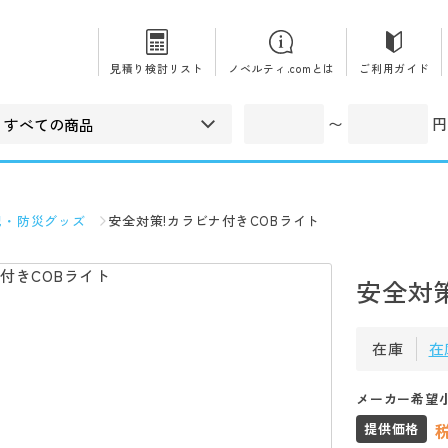
見積り検討リスト
ノベルティ.comとは
ご利用ガイド
〜
円
犯・防災グッズ
安全対策!カラビナ付きCOBライト
安全対
在庫
在
メーカー希望
提供価格