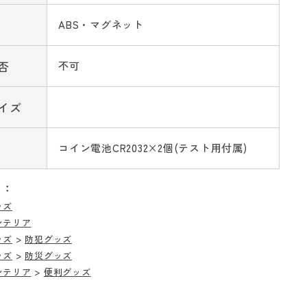
ABS・マグネット
否
不可
イズ
コイン電池CR2032×2個(テスト用付属)
リ：
ッズ
ンテリア
ッズ
>
防犯グッズ
ッズ
>
防災グッズ
ンテリア
>
便利グッズ