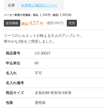
在庫
在庫数の確認はこちら
1,100
1,000
メーカー希望小売価格：税込
円（税別
円)
437
提供価格
（税別
398
円）
完売
税込
円
リーフのシルエットが映える大人のアンブレラ。
華やかな3色をご用意しました。
商品番号
LO-30027
申込単位
60
名入れ
不可
名入れ備考
商品サイズ
全長約88 骨長58 8本骨
包装
透明袋