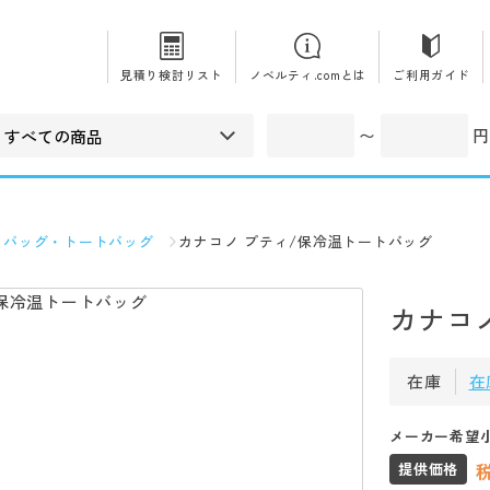
見積り検討リスト
ノベルティ.comとは
ご利用ガイド
〜
円
コバッグ・トートバッグ
カナコノ プティ/保冷温トートバッグ
カナコ
在庫
在
メーカー希望
提供価格