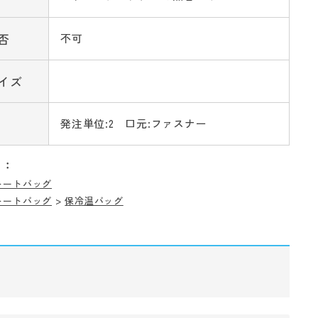
否
不可
イズ
発注単位:2 口元:ファスナー
リ：
トートバッグ
トートバッグ
>
保冷温バッグ