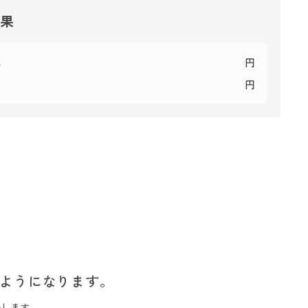
結果
代
円
円
ようになります。
いします。