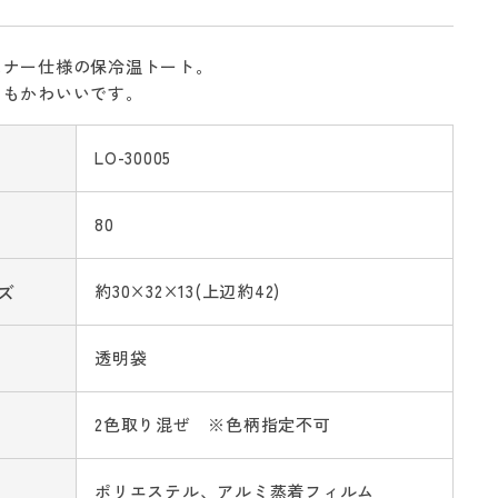
スナー仕様の保冷温トート。
てもかわいいです。
LO-30005
80
ズ
約30×32×13(上辺約42)
透明袋
2色取り混ぜ ※色柄指定不可
ポリエステル、アルミ蒸着フィルム