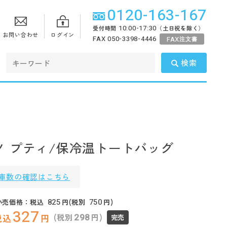
0120-163-167
10:00-17:30
受付時間
（土日祝を除く）
お問い合わせ
ログイン
FAX 050-3398-4446
FAX
注文書
検索
ノ プティ/保冷温トートバッグ
庫数の確認はこちら
825
750
小売価格：税込
円(税別
円)
327
298
(税別
円)
税込
円
完売