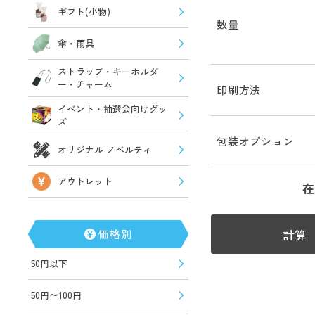
ギフト(小物)
数量
傘・雨具
ストラップ・キーホルダ
ー・チャーム
印刷方法
イベント・抽選会向けグッ
ズ
包装オプション
オリジナル ノベルティ
アウトレット
在
計算
価格別
50円以下
50円〜100円