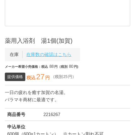
薬用入浴剤 湯1個(加賀)
在庫
在庫数の確認はこちら
88
80
メーカー希望小売価格：税込
円（税別
円)
27
提供価格
（税別
25
円）
税込
円
一日の疲れを癒す加賀の名湯。
バラマキ商材に最適です。
商品番号
2216267
申込単位
600個（600×1カートン） ※カートン割れ不可