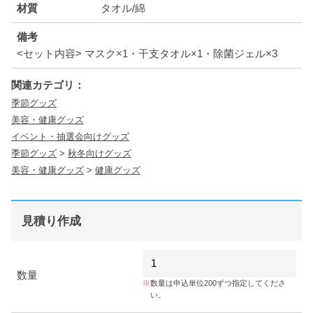
材質
タオル/綿
備考
<セット内容> マスク×1・干支タオル×1・除菌ジェル×3
関連カテゴリ：
季節グッズ
美容・健康グッズ
イベント・抽選会向けグッズ
季節グッズ
>
秋冬向けグッズ
美容・健康グッズ
>
健康グッズ
見積り作成
数量
数量は申込単位200ずつ指定してくださ
い。