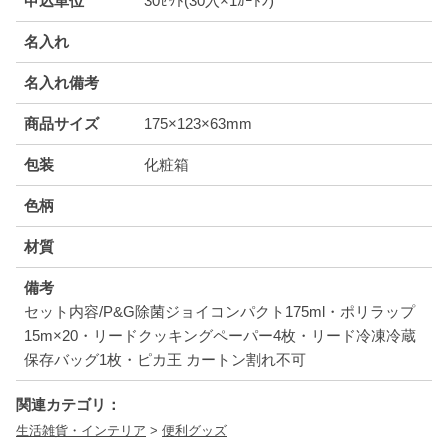
申込単位
30ｾｯﾄ(30入×1ｶｰﾄﾝ)
名入れ
名入れ備考
商品サイズ
175×123×63mm
包装
化粧箱
色柄
材質
備考
セット内容/P&G除菌ジョイコンパクト175ml・ポリラップ
15m×20・リードクッキングペーパー4枚・リード冷凍冷蔵
保存バッグ1枚・ピカ王 カートン割れ不可
関連カテゴリ：
生活雑貨・インテリア
>
便利グッズ