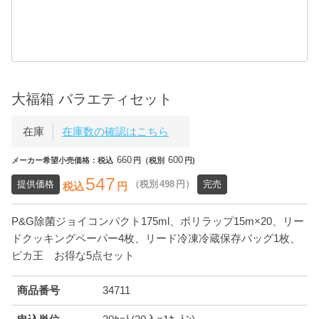
大福箱 バラエティセット
在庫
在庫数の確認はこちら
660
600
メーカー希望小売価格：税込
円（税別
円)
547
提供価格
（税別
498
円）
完売
税込
円
P&G除菌ジョイコンパクト175ml、ポリラップ15m×20、リー
ドクッキングペーパー4枚、リード冷凍冷蔵保存バッグ1枚、
ピカ王 お得な5点セット
商品番号
34711