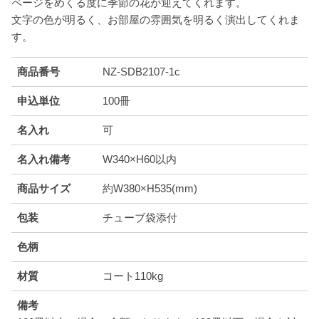
ページをめくる度に季節の花が迎えてくれます。
文字の色が明るく、お部屋の雰囲気を明るく演出してくれま
す。
商品番号
NZ-SDB2107-1c
申込単位
100冊
名入れ
可
名入れ備考
W340×H60以内
商品サイズ
約W380×H535(mm)
包装
チューブ袋添付
色柄
材質
コート110kg
備考