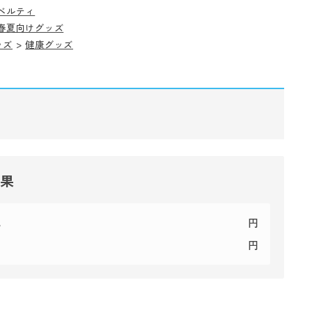
ベルティ
春夏向けグッズ
ッズ
>
健康グッズ
結果
代
円
円