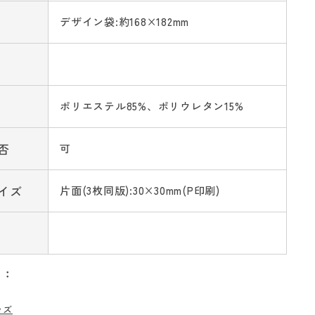
デザイン袋:約168×182mm
ポリエステル85%、ポリウレタン15%
否
可
イズ
片面(3枚同版):30×30mm(P印刷)
リ：
ッズ