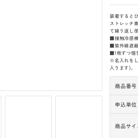
装着すると
ストレッチ
て繰り返し
■接触冷感
■紫外線遮蔽率
■1枚ずつ個
※名入れをし
入ります)。
商品番号
申込単位
商品サイ