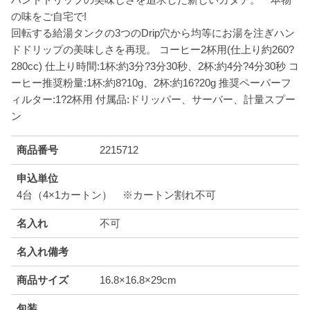
の味をご自宅で!
回転する給湯タンクの3つのDrip穴から均等にお湯を注ぎハン
ドドリップの美味しさを再現。 コーヒー2杯用(仕上り約260?
280cc) 仕上り時間:1杯:約3分?3分30秒、2杯:約4分?4分30秒 コ
ーヒー推奨粉量:1杯:約8?10g、2杯:約16?20g 推奨ペーパーフ
ィルター:1?2杯用 付属品:ドリッパー、サーバー、計量スプー
ン
商品番号
2215712
申込単位
4台（4×1カートン） ※カートン割れ不可
名入れ
不可
名入れ備考
商品サイズ
16.8×16.8×29cm
包装