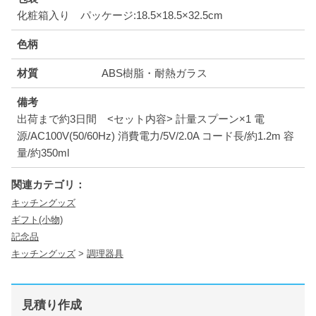
化粧箱入り パッケージ:18.5×18.5×32.5cm
色柄
材質
ABS樹脂・耐熱ガラス
備考
出荷まで約3日間 <セット内容> 計量スプーン×1 電
源/AC100V(50/60Hz) 消費電力/5V/2.0A コード長/約1.2m 容
量/約350ml
関連カテゴリ：
キッチングッズ
ギフト(小物)
記念品
キッチングッズ
>
調理器具
見積り作成