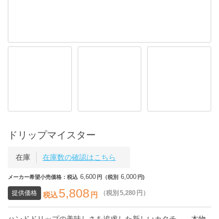
ドリップマイスター
在庫
在庫数の確認はこちら
6,600
6,000
メーカー希望小売価格：税込
円（税別
円)
5,808
提供価格
（税別
5,280
円）
税込
円
ハンドドリップの美味しさを追求した新しいカタチ。 本物