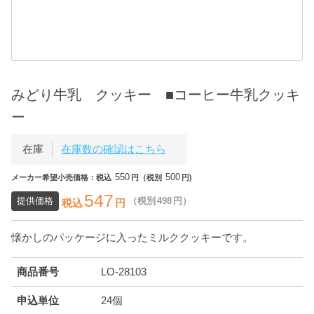
みどり牛乳 クッキー ■コーヒー牛乳クッキ
ー
在庫
在庫数の確認はこちら
550
500
メーカー希望小売価格：税込
円（税別
円)
547
提供価格
（税別
498
円）
税込
円
懐かしのパッケージに入ったミルククッキーです。
商品番号
LO-28103
申込単位
24個