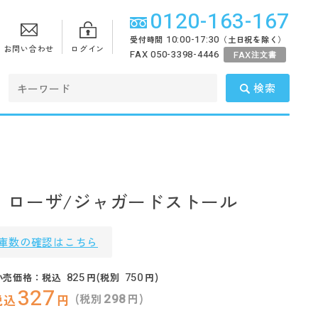
0120-163-167
10:00-17:30
受付時間
（土日祝を除く）
お問い合わせ
ログイン
FAX 050-3398-4446
FAX
注文書
検索
・ローザ/ジャガードストール
庫数の確認はこちら
825
750
小売価格：税込
円(税別
円)
327
298
(税別
円)
税込
円