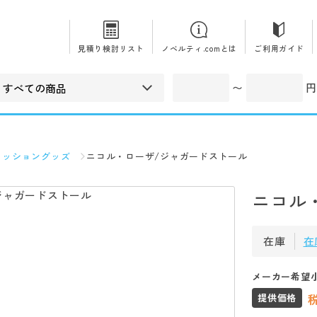
見積り検討リスト
ノベルティ.comとは
ご利用ガイド
〜
円
ァッショングッズ
ニコル・ローザ/ジャガードストール
ニコル
在庫
在
メーカー希望
提供価格