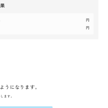
結果
代
円
円
ようになります。
いします。