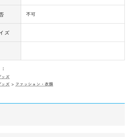
否
不可
イズ
リ：
グッズ
グッズ
>
ファッション・衣類