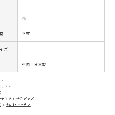
PE
否
不可
イズ
中国・日本製
リ：
ンテリア
ズ
ンテリア
>
便利グッズ
ズ
>
その他キッチン