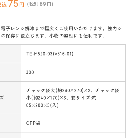
75
69
(税別
円)
税込
円
ら電子レンジ解凍まで幅広くご使用いただけます。強力ジ
品の保存に役立ちます。小物の整理にも便利です。
TE-M520-03(V516-01)
300
チャック袋大(約280×270)×2、チャック袋
ズ
小(約240×170)×3、箱サイズ:約
85×280×5(入)
OPP袋