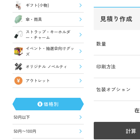
ギフト(小物)
見積り作成
傘・雨具
ストラップ・キーホルダ
ー・チャーム
数量
イベント・抽選会向けグッ
ズ
印刷方法
オリジナル ノベルティ
アウトレット
包装オプション
価格別
在
50円以下
計算
50円〜100円