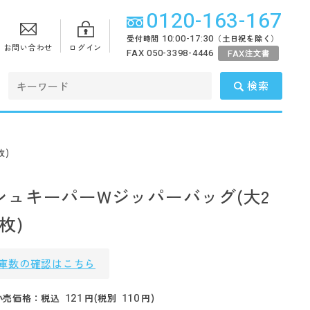
0120-163-167
10:00-17:30
受付時間
（土日祝を除く）
お問い合わせ
ログイン
FAX 050-3398-4446
FAX
注文書
検索
枚)
シュキーパーWジッパーバッグ(大2
枚)
庫数の確認はこちら
121
110
小売価格：税込
円(税別
円)