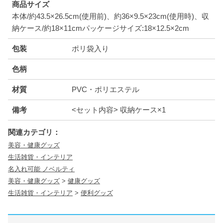
商品サイズ
本体/約43.5×26.5cm(使用前)、約36×9.5×23cm(使用時)、収
納ケース/約18×11cmパッケージサイズ:18×12.5×2cm
包装
ポリ袋入り
色柄
材質
PVC・ポリエステル
備考
<セット内容> 収納ケース×1
関連カテゴリ：
美容・健康グッズ
生活雑貨・インテリア
名入れ可能 ノベルティ
美容・健康グッズ
>
健康グッズ
生活雑貨・インテリア
>
便利グッズ