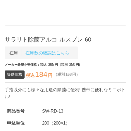
サラリト除菌アルコ-ルスプレ-60
在庫
在庫数の確認はこちら
385
350
メーカー希望小売価格：税込
円（税別
円)
184
提供価格
（税別
168
円）
税込
円
手指以外にも様々な用途の除菌に便利! 携帯に便利なミニボト
ル!
商品番号
SW-RD-13
申込単位
200（200×1）