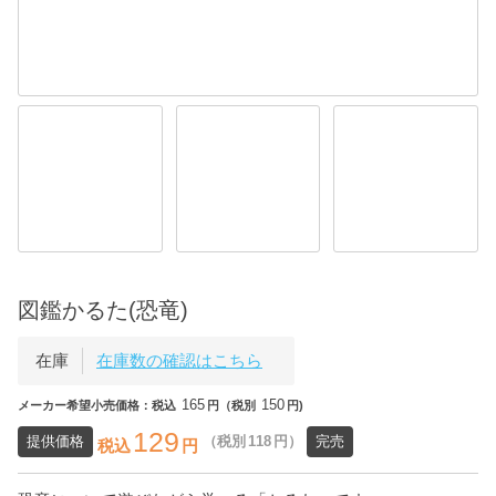
図鑑かるた(恐竜)
在庫
在庫数の確認はこちら
165
150
メーカー希望小売価格：税込
円（税別
円)
129
提供価格
（税別
118
円）
完売
税込
円