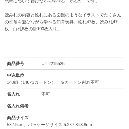
恐竜について遊びながら学べる「かるた」です。
読み札の内容と絵札にある図鑑のようなイラストでたくさん
の恐竜を遊びながら学べる知育玩具。絵札47枚、読み札47
枚、白札6枚の計100枚入り。
商品番号
UT-2215525
申込単位
140組（140×1カートン） ※カートン割れ不可
名入れ
不可
名入れ備考
商品サイズ
5×7.5cm、パッケージサイズ:5.2×7.8×3.8cm