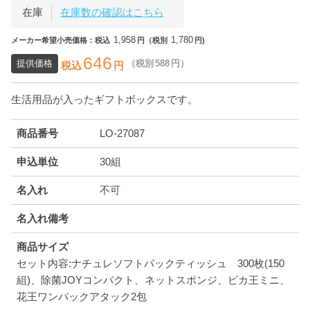
在庫
在庫数の確認はこちら
1,958
1,780
メーカー希望小売価格：税込
円（税別
円)
646
提供価格
（税別
588
円）
税込
円
生活用品が入ったギフトボックスです。
商品番号
LO-27087
申込単位
30組
名入れ
不可
名入れ備考
商品サイズ
セット内容:ナチュレソフトパックティッシュ 300枚(150
組)、除菌JOYコンパクト、ネットスポンジ、ピカ王ミニ、
花王ワンパックアタック2包