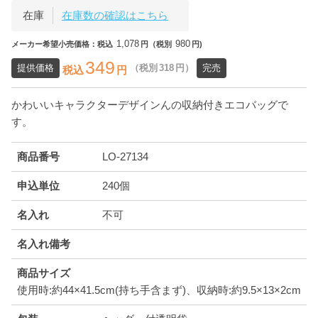
在庫
在庫数の確認はこちら
1,078
980
メーカー希望小売価格：税込
円（税別
円)
349
提供価格
（税別
318
円）
完売
税込
円
かわいいキャラクターデザインんの収納付きエコバッグで
す。
商品番号
LO-27134
申込単位
240個
名入れ
不可
名入れ備考
商品サイズ
使用時:約44×41.5cm(持ち手含まず)、収納時:約9.5×13×2cm