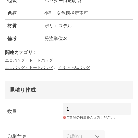
包装
ヘッダー付透明袋
色柄
4柄 ※色柄指定不可
材質
ポリエステル
備考
発注単位:8
関連カテゴリ：
エコバッグ・トートバッグ
エコバッグ・トートバッグ
>
折りたたみバッグ
見積り作成
数量
ご希望の数量をご入力ください。
印刷方法