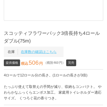
スコッティフラワーパック3倍長持ち4ロール
ダブル(75m)
在庫
在庫数の確認はこちら
506
提供価格
（税別
460
円）
完売
税込
円
4ロールで12ロール分の長さ。(1ロールの長さが3倍)
たっぷり使えて取替えの手間が減り、収納もコンパクト。 や
わらかなふっくらエンボス加工。 家庭用トイレホルダー適応
サイズ。 くつろぐ花の香りつき。