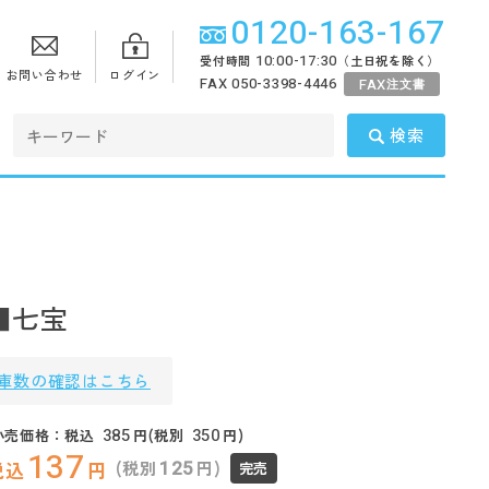
0120-163-167
10:00-17:30
受付時間
（土日祝を除く）
お問い合わせ
ログイン
FAX 050-3398-4446
FAX
注文書
検索
■七宝
庫数の確認はこちら
385
350
小売価格：税込
円(税別
円)
137
125
(税別
円)
税込
円
完売