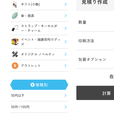
見積り作成
ギフト(小物)
傘・雨具
数量
ストラップ・キーホルダ
ー・チャーム
イベント・抽選会向けグッ
印刷方法
ズ
オリジナル ノベルティ
包装オプション
アウトレット
在
価格別
計算
50円以下
50円〜100円