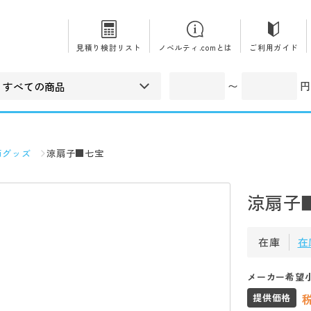
見積り検討リスト
ノベルティ.comとは
ご利用ガイド
〜
円
節グッズ
涼扇子■七宝
涼扇子
在庫
在
メーカー希望
提供価格